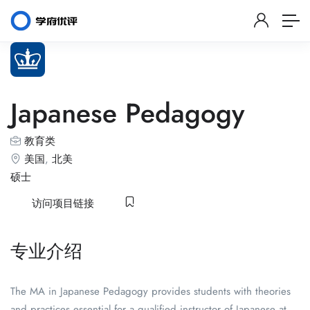
Japanese Pedagogy
教育类
美国
,
北美
硕士
访问项目链接
专业介绍
The MA in Japanese Pedagogy provides students with theories
and practices essential for a qualified instructor of Japanese at