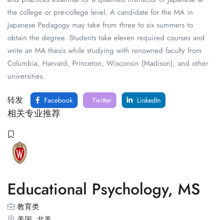
the college or pre-college level. A candidate for the MA in
Japanese Pedagogy may take from three to six summers to
obtain the degree. Students take eleven required courses and
write an MA thesis while studying with renowned faculty from
Columbia, Harvard, Princeton, Wisconsin (Madison), and other
universities.
转发
Facebook
Twitter
LinkedIn
相关专业推荐
Educational Psychology, MS
教育类
美国
,
北美