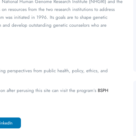
 the National Human Genome Research Institute (NHGRI) and the
s on resources from the two research institutions to address
m was initiated in 1996. Its goals are to shape genetic
ch and develop outstanding genetic counselors who are
ting perspectives from public health, policy, ethics, and
on after perusing this site can visit the program’s
BSPH
inkedIn