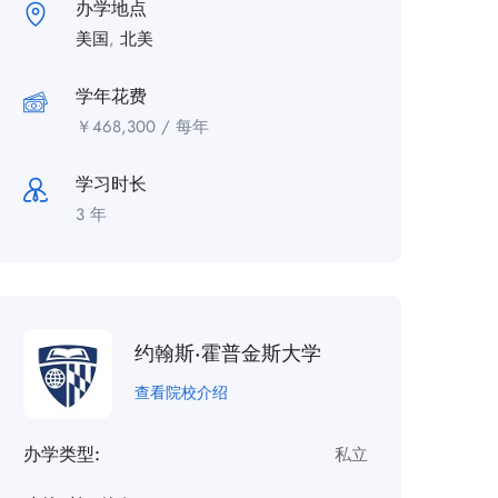
办学地点
美国
,
北美
学年花费
￥
468,300
/ 每年
学习时长
3 年
约翰斯·霍普金斯大学
查看院校介绍
办学类型:
私立