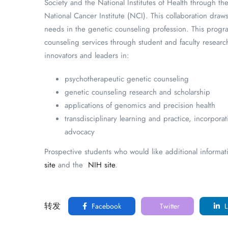
Society and the National Institutes of Health through
National Cancer Institute (NCI). This collaboration draw
needs in the genetic counseling profession. This progra
counseling services through student and faculty resear
innovators and leaders in:
psychotherapeutic genetic counseling
genetic counseling research and scholarship
applications of genomics and precision health
transdisciplinary learning and practice, incorpora
advocacy
Prospective students who would like additional informati
site
and the
NIH site
.
转发
Facebook
Twitter
L