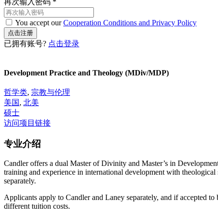
再次输入密码
*
You accept our
Cooperation Conditions and Privacy Policy
已拥有账号?
点击登录
Development Practice and Theology (MDiv/MDP)
哲学类
,
宗教与伦理
美国
,
北美
硕士
访问项目链接
专业介绍
Candler offers a dual Master of Divinity and Master’s in Developm
training and experience in international development with theological 
separately.
Applicants apply to Candler and Laney separately, and if accepted to
different tuition costs.