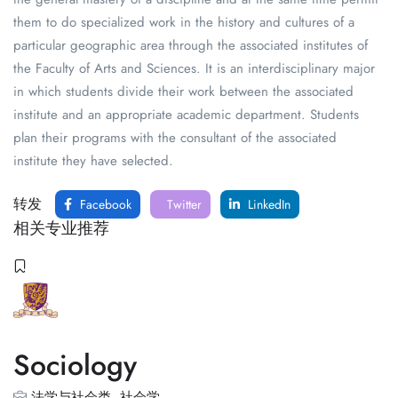
them to do specialized work in the history and cultures of a
particular geographic area through the associated institutes of
the Faculty of Arts and Sciences. It is an interdisciplinary major
in which students divide their work between the associated
institute and an appropriate academic department. Students
plan their programs with the consultant of the associated
institute they have selected.
转发
Facebook
Twitter
LinkedIn
相关专业推荐
Sociology
法学与社会类
,
社会学