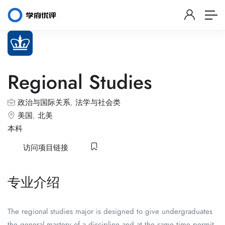
Regional Studies
政治与国际关系
,
法学与社会类
美国
,
北美
本科
访问项目链接
专业介绍
The regional studies major is designed to give undergraduates
the general mastery of a discipline and at the same time permit