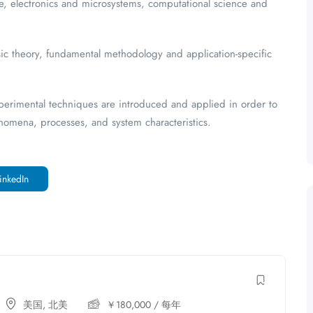
e, electronics and microsystems, computational science and
c theory, fundamental methodology and application-specific
perimental techniques are introduced and applied in order to
omena, processes, and system characteristics.
inkedIn
美国
,
北美
￥
180,000
/ 每年