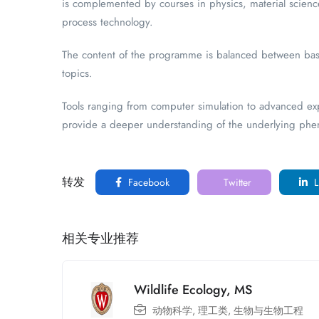
is complemented by courses in physics, material scienc
process technology.
The content of the programme is balanced between basi
topics.
Tools ranging from computer simulation to advanced ex
provide a deeper understanding of the underlying phen
转发
Facebook
Twitter
L
相关专业推荐
Wildlife Ecology, MS
动物科学
,
理工类
,
生物与生物工程