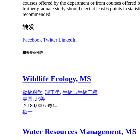
courses offered by the department or from courses offered 
further graduate study should elect at least 6 points in st
recommended.
转发
Facebook
Twitter
LinkedIn
相关专业推荐
Wildlife Ecology, MS
动物科学
,
理工类
,
生物与生物工程
美国
,
北美
￥
180,000
/ 每年
硕士
Water Resources Management, MS