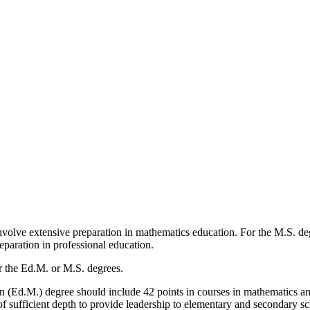
volve extensive preparation in mathematics education. For the M.S. deg
eparation in professional education.
er the Ed.M. or M.S. degrees.
ion (Ed.M.) degree should include 42 points in courses in mathematics
of sufficient depth to provide leadership to elementary and secondary s