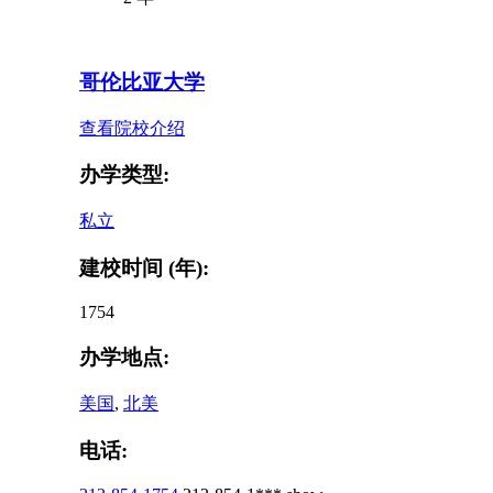
哥伦比亚大学
查看院校介绍
办学类型:
私立
建校时间 (年):
1754
办学地点:
美国
,
北美
电话: