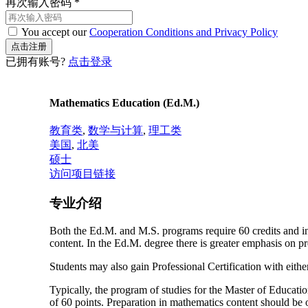
再次输入密码
*
You accept our
Cooperation Conditions and Privacy Policy
已拥有账号?
点击登录
Mathematics Education (Ed.M.)
教育类
,
数学与计算
,
理工类
美国
,
北美
硕士
访问项目链接
专业介绍
Both the Ed.M. and M.S. programs require 60 credits and in
content. In the Ed.M. degree there is greater emphasis on pr
Students may also gain Professional Certification with eith
Typically, the program of studies for the Master of Educat
of 60 points. Preparation in mathematics content should be 