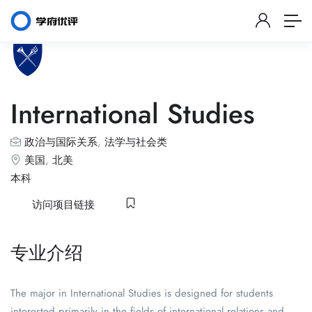
International Studies
政治与国际关系
,
法学与社会类
美国
,
北美
本科
访问项目链接
专业介绍
The major in International Studies is designed for students
interested primarily in the fields of international relations and