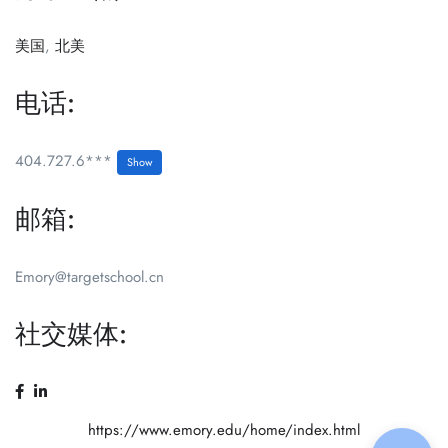
美国
,
北美
电话:
404.727.6***
Show
邮箱:
Emory@targetschool.cn
社交媒体:
https://www.emory.edu/home/index.html