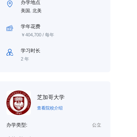
办学地点
美国
,
北美
学年花费
￥
404,700
/ 每年
学习时长
2 年
芝加哥大学
查看院校介绍
办学类型:
公立