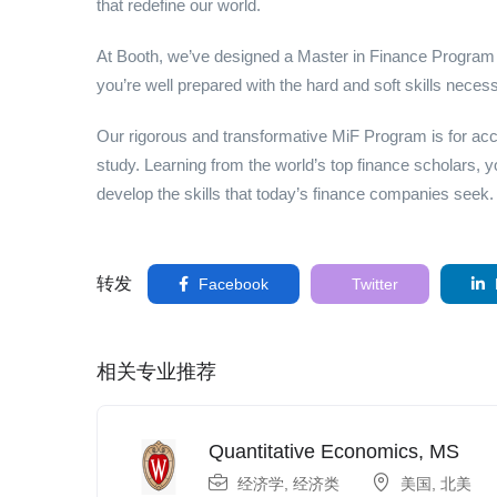
that redefine our world.
At Booth, we’ve designed a Master in Finance Program th
you’re well prepared with the hard and soft skills necessa
Our rigorous and transformative MiF Program is for acco
study. Learning from the world’s top finance scholars, y
develop the skills that today’s finance companies seek.
转发
Facebook
Twitter
相关专业推荐
Quantitative Economics, MS
经济学
,
经济类
美国
,
北美