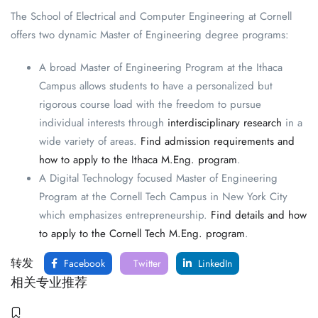
The School of Electrical and Computer Engineering at Cornell
offers two dynamic Master of Engineering degree programs:
A broad Master of Engineering Program at the Ithaca
Campus allows students to have a personalized but
rigorous course load with the freedom to pursue
individual interests through
interdisciplinary research
in a
wide variety of areas.
Find admission requirements and
how to apply to the Ithaca M.Eng. program
.
A Digital Technology focused Master of Engineering
Program at the Cornell Tech Campus in New York City
which emphasizes entrepreneurship.
Find details and how
to apply to the Cornell Tech M.Eng. program
.
转发
Facebook
Twitter
LinkedIn
相关专业推荐