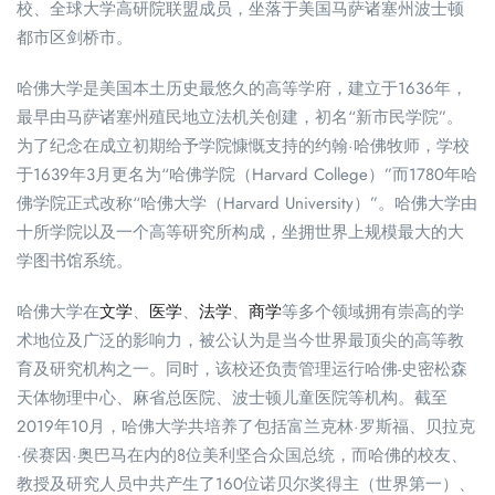
校、全球大学高研院联盟成员，坐落于美国马萨诸塞州波士顿
都市区剑桥市。
哈佛大学是美国本土历史最悠久的高等学府，建立于1636年，
最早由马萨诸塞州殖民地立法机关创建，初名“新市民学院”。
为了纪念在成立初期给予学院慷慨支持的约翰·哈佛牧师，学校
于1639年3月更名为“哈佛学院（Harvard College）”而1780年哈
佛学院正式改称“哈佛大学（Harvard University）”。哈佛大学由
十所学院以及一个高等研究所构成，坐拥世界上规模最大的大
学图书馆系统。
哈佛大学在
文学
、
医学
、
法学
、
商学
等多个领域拥有崇高的学
术地位及广泛的影响力，被公认为是当今世界最顶尖的高等教
育及研究机构之一。同时，该校还负责管理运行哈佛-史密松森
天体物理中心、麻省总医院、波士顿儿童医院等机构。截至
2019年10月，哈佛大学共培养了包括富兰克林·罗斯福、贝拉克
·侯赛因·奥巴马在内的8位美利坚合众国总统，而哈佛的校友、
教授及研究人员中共产生了160位诺贝尔奖得主（世界第一）、