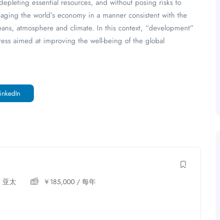
depleting essential resources, and without posing risks to
anaging the world’s economy in a manner consistent with the
ceans, atmosphere and climate. In this context, “development”
ress aimed at improving the well-being of the global
inkedIn
,
亚太
￥
185,000
/ 每年