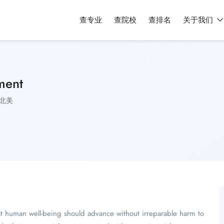
查专业
查院校
查排名
关于我们
ment
北美
t human well-being should advance without irreparable harm to