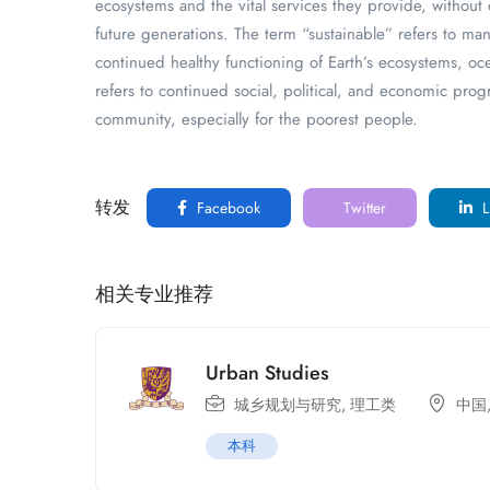
ecosystems and the vital services they provide, without 
future generations. The term “sustainable” refers to m
continued healthy functioning of Earth’s ecosystems, o
refers to continued social, political, and economic prog
community, especially for the poorest people.
转发
Facebook
Twitter
L
相关专业推荐
Urban Studies
城乡规划与研究
,
理工类
中国
本科