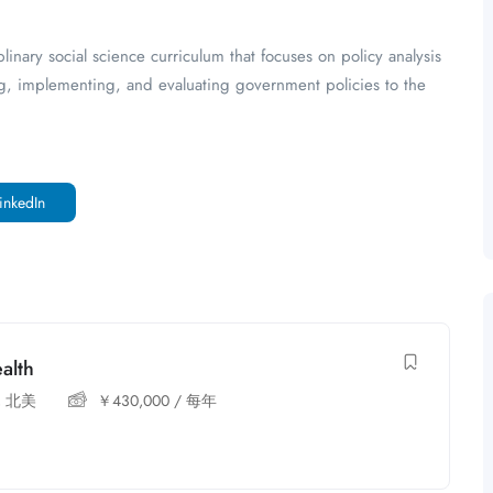
plinary social science curriculum that focuses on policy analysis
ng, implementing, and evaluating government policies to the
inkedIn
alth
,
北美
￥
430,000
/ 每年