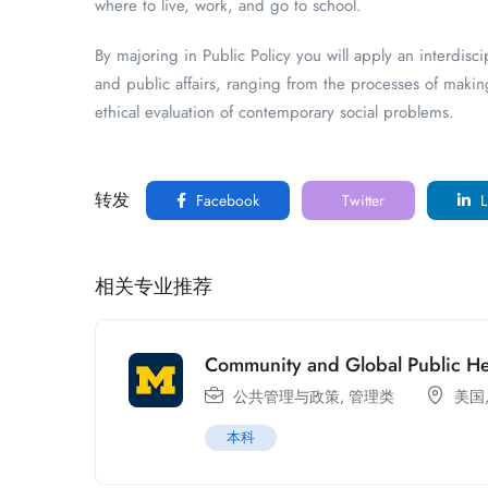
where to live, work, and go to school.
By majoring in Public Policy you will apply an interdisci
and public affairs, ranging from the processes of maki
ethical evaluation of contemporary social problems.
转发
Facebook
Twitter
L
相关专业推荐
Community and Global Public He
公共管理与政策
,
管理类
美国
本科