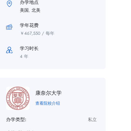
办学地点
美国
,
北美
学年花费
￥
467,550
/ 每年
学习时长
4 年
康奈尔大学
查看院校介绍
办学类型:
私立