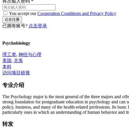
再次输入密码
*
You accept our
Cooperation Conditions and Privacy Policy
已拥有账号?
点击登录
Psychobiology
理工类
,
神经与心理
美国
,
北美
本科
访问项目链接
专业介绍
The Psychology major is the most general of the three majors and offe
strong foundation for postgraduate education in psychology and can se
policy, business, and many of the health-related professions. Its basic
particularly ones in which an understanding of human behavior and its
转发