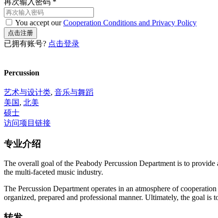
再次输入密码
*
You accept our
Cooperation Conditions and Privacy Policy
已拥有账号?
点击登录
Percussion
艺术与设计类
,
音乐与舞蹈
美国
,
北美
硕士
访问项目链接
专业介绍
The overall goal of the Peabody Percussion Department is to provide a
the multi-faceted music industry.
The Percussion Department operates in an atmosphere of cooperation an
organized, prepared and professional manner. Ultimately, the goal is to
转发