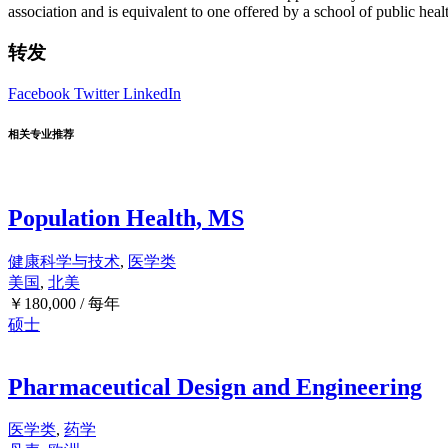
association and is equivalent to one offered by a school of public heal
转发
Facebook
Twitter
LinkedIn
相关专业推荐
Population Health, MS
健康科学与技术
,
医学类
美国
,
北美
￥
180,000
/ 每年
硕士
Pharmaceutical Design and Engineering
医学类
,
药学