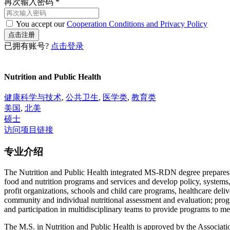
再次输入密码
*
You accept our
Cooperation Conditions and Privacy Policy
已拥有账号?
点击登录
Nutrition and Public Health
健康科学与技术
,
公共卫生
,
医学类
,
教育类
美国
,
北美
硕士
访问项目链接
专业介绍
The Nutrition and Public Health integrated MS-RDN degree prepares g
food and nutrition programs and services and develop policy, systems
profit organizations, schools and child care programs, healthcare deli
community and individual nutritional assessment and evaluation; prog
and participation in multidisciplinary teams to provide programs to mee
The M.S. in Nutrition and Public Health is approved by the Associat