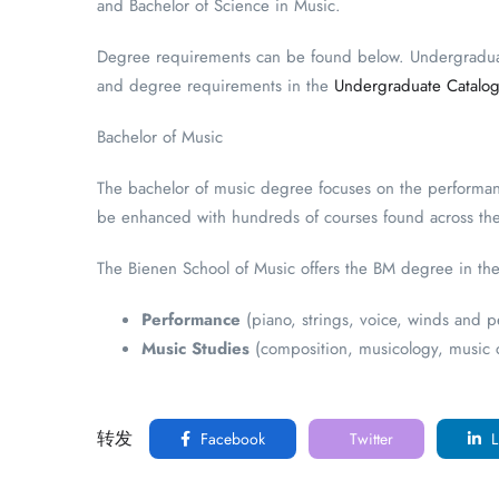
and Bachelor of Science in Music.
Degree requirements can be found below. Undergraduate
and degree requirements in the
Undergraduate Catalo
Bachelor of Music
The bachelor of music degree focuses on the performanc
be enhanced with hundreds of courses found across the 
The Bienen School of Music offers the BM degree in the
Performance
(piano, strings, voice, winds and p
Music Studies
(composition, musicology, music c
转发
Facebook
Twitter
L