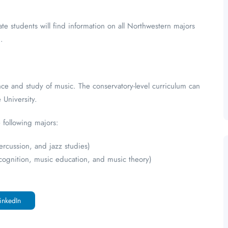
 students will find information on all Northwestern majors
g
.
e and study of music. The conservatory-level curriculum can
University.
 following majors:
ercussion, and jazz studies)
ognition, music education, and music theory)
inkedIn