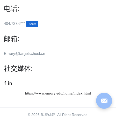
电话:
404.727.6***
Show
邮箱:
Emory@targetschool.cn
社交媒体:
https://www.emory.edu/home/index.html
© 2026 学府优评. All Right Reserved.