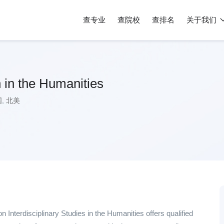
查专业
查院校
查排名
关于我们
 in the Humanities
国
,
北美
Interdisciplinary Studies in the Humanities offers qualified