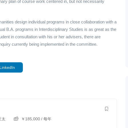
nary plan of course work centered in, but not necessarily
manities design individual programs in close collaboration with a
dual B.A. programs in Interdisciplinary Studies is as great as the
dent in consultation with his or her advisers, there are
f inquiry currently being implemented in the committee.
LinkedIn
亚太
￥
185,000
/ 每年