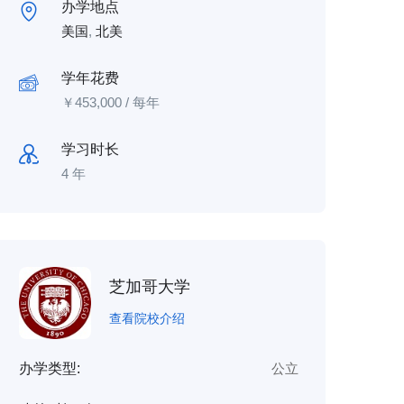
办学地点
美国
,
北美
学年花费
￥
453,000
/ 每年
学习时长
4 年
芝加哥大学
查看院校介绍
办学类型:
公立