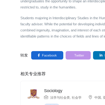
undergraduates the opportunity to shape an interdiscipli
restricted to, study in the humanities.
Students majoring in Interdisciplinary Studies in the Hu
faculty adviser. While the potential for developing indivi
combined ingenuity, imagination, and interest of each stu
identifiable patterns in the choices of fields and lines o
转发
Facebook
Twitter
相关专业推荐
Sociology
法学与社会类
,
社会学
中国
,