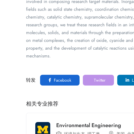
involved in composing research target materials. Inorga
fields such as solid state chemistry, coordination chemi
chemistry, catalytic chemistry, supramolecular chemistr
research groups, we treat these research fields in an in
molecules, solids, and materials through the preparatio
on metal complexes, the creation of oxide, cyanide and
property, and the development of catalytic reactions usin
mechanisms.
转发
Facebook
Twitter
L
相关专业推荐
Environmental Engineering