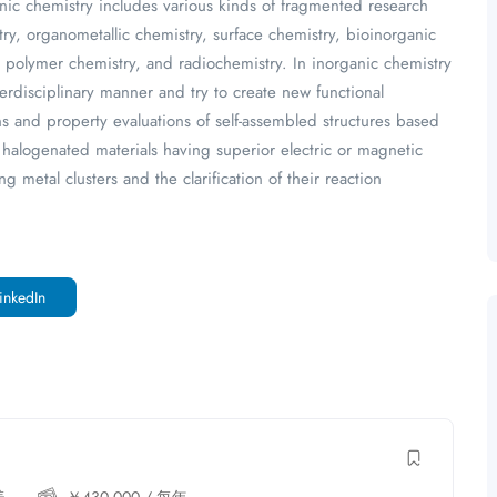
nic chemistry includes various kinds of fragmented research
stry, organometallic chemistry, surface chemistry, bioinorganic
y, polymer chemistry, and radiochemistry. In inorganic chemistry
terdisciplinary manner and try to create new functional
ns and property evaluations of self-assembled structures based
 halogenated materials having superior electric or magnetic
g metal clusters and the clarification of their reaction
inkedIn