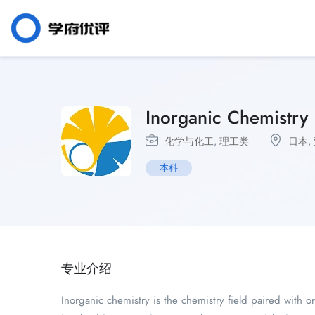
Inorganic Chemistry
化学与化工
,
理工类
日本
,
本科
专业介绍
Inorganic chemistry is the chemistry field paired with o