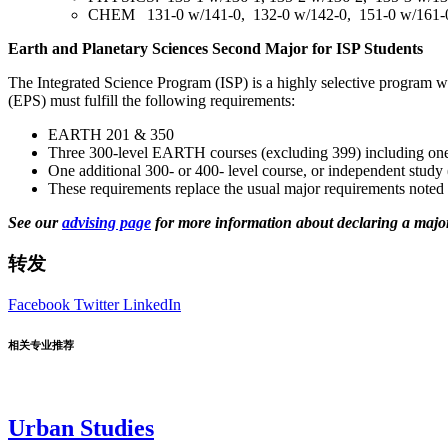
CHEM 131-0 w/141-0, 132-0 w/142-0, 151-0 w/161-0,
Earth and Planetary Sciences Second Major for ISP Students
The Integrated Science Program (ISP) is a highly selective program w
(EPS) must fulfill the following requirements:
EARTH 201 & 350
Three 300-level EARTH courses (excluding 399) including one fr
One additional 300- or 400- level course, or independent stu
These requirements replace the usual major requirements noted
See our
advising page
for more information about declaring a majo
转发
Facebook
Twitter
LinkedIn
相关专业推荐
Urban Studies