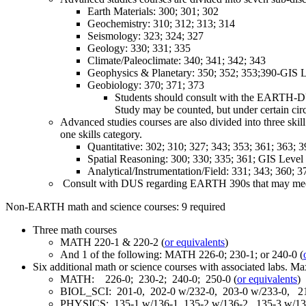
Earth Materials: 300; 301; 302
Geochemistry: 310; 312; 313; 314
Seismology: 323; 324; 327
Geology: 330; 331; 335
Climate/Paleoclimate: 340; 341; 342; 343
Geophysics & Planetary: 350; 352; 353;390-GIS L
Geobiology: 370; 371; 373
Students should consult with the EARTH-DU
Study may be counted, but under certain ci
Advanced studies courses are also divided into three skil
one skills category.
Quantitative: 302; 310; 327; 343; 353; 361; 363;
Spatial Reasoning: 300; 330; 335; 361; GIS Level
Analytical/Instrumentation/Field: 331; 343; 360; 3
Consult with DUS regarding EARTH 390s that may meet 
Non-EARTH math and science courses: 9 required
Three math courses
MATH 220-1 & 220-2 (
or equivalents
)
And 1 of the following: MATH 226-0; 230-1; or 240-0 (
Six additional math or science courses with associated labs. Ma
MATH: 226-0; 230-2; 240-0; 250-0 (
or equivalents
)
BIOL_SCI: 201-0, 202-0 w/232-0, 203-0 w/233-0, 21
PHYSICS: 135-1 w/136-1, 135-2 w/136-2, 135-3 w/13