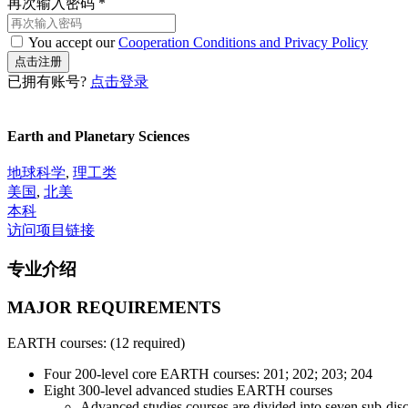
再次输入密码
*
You accept our
Cooperation Conditions and Privacy Policy
已拥有账号?
点击登录
Earth and Planetary Sciences
地球科学
,
理工类
美国
,
北美
本科
访问项目链接
专业介绍
MAJOR REQUIREMENTS
EARTH courses: (12 required)
Four 200-level core EARTH courses: 201; 202; 203; 204
Eight 300-level advanced studies EARTH courses
Advanced studies courses are divided into seven sub-disci