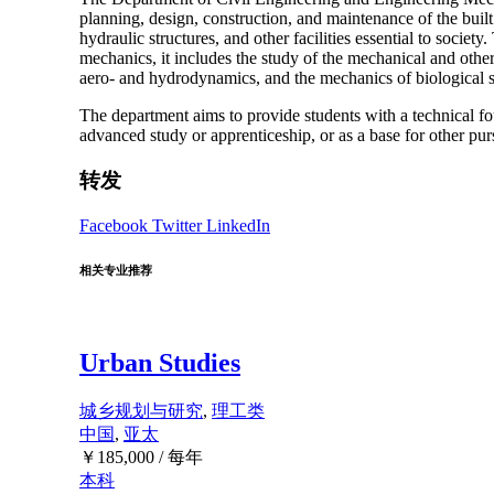
planning, design, construction, and maintenance of the built
hydraulic structures, and other facilities essential to societ
mechanics, it includes the study of the mechanical and other
aero- and hydrodynamics, and the mechanics of biological 
The department aims to provide students with a technical fo
advanced study or apprenticeship, or as a base for other purs
转发
Facebook
Twitter
LinkedIn
相关专业推荐
Urban Studies
城乡规划与研究
,
理工类
中国
,
亚太
￥
185,000
/ 每年
本科