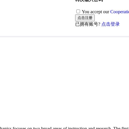
You accept our
Cooperati
已拥有账号?
点击登录
s focuses on two broad areas of instruction and research. The first, th