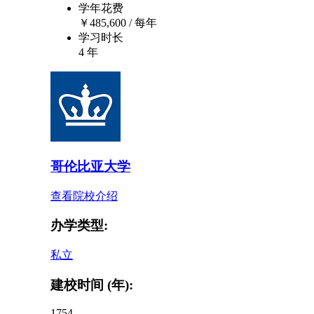
学年花费
￥
485,600
/ 每年
学习时长
4 年
哥伦比亚大学
查看院校介绍
办学类型:
私立
建校时间 (年):
1754