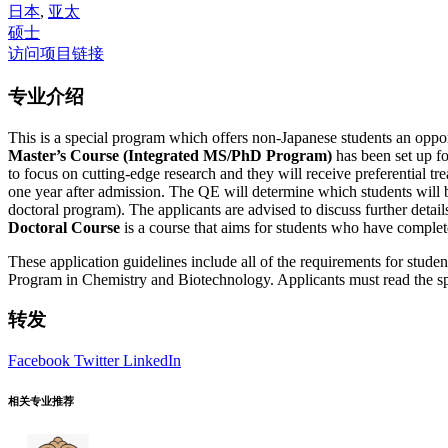
日本
,
亚太
硕士
访问项目链接
专业介绍
This is a special program which offers non-Japanese students an oppo
Master’s Course (Integrated MS/PhD Program)
has been set up fo
to focus on cutting-edge research and they will receive preferential t
one year after admission. The QE will determine which students will 
doctoral program). The applicants are advised to discuss further detai
Doctoral Course
is a course that aims for students who have complet
These application guidelines include all of the requirements for stu
Program in Chemistry and Biotechnology. Applicants must read the sp
转发
Facebook
Twitter
LinkedIn
相关专业推荐