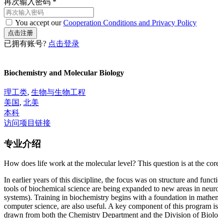
再次输入密码
*
You accept our
Cooperation Conditions and Privacy Policy
已拥有账号?
点击登录
Biochemistry and Molecular Biology
理工类
,
生物与生物工程
美国
,
北美
本科
访问项目链接
专业介绍
How does life work at the molecular level? This question is at the c
In earlier years of this discipline, the focus was on structure and fun
tools of biochemical science are being expanded to new areas in neur
systems). Training in biochemistry begins with a foundation in mathe
computer science, are also useful. A key component of this program is
drawn from both the Chemistry Department and the Division of Biology