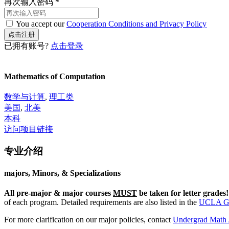
再次输入密码
*
You accept our
Cooperation Conditions and Privacy Policy
已拥有账号?
点击登录
Mathematics of Computation
数学与计算
,
理工类
美国
,
北美
本科
访问项目链接
专业介绍
majors, Minors, & Specializations
All pre-major & major courses
MUST
be taken for letter grades!
of each program. Detailed requirements are also listed in the
UCLA Ge
For more clarification on our major policies, contact
Undergrad Math 