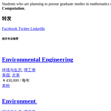
Students who are planning to pursue graduate studies in mathematics o
Computation
.
转发
Facebook
Twitter
LinkedIn
相关专业推荐
Environmental Engineering
环境与生态
,
理工类
美国
,
北美
￥
430,000
/ 每年
本科
Environment